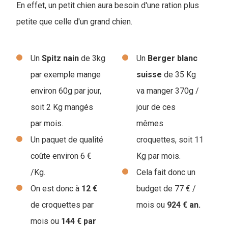
En effet, un pe
tit chien aura besoin d'une ration plus
petite que celle d'un grand chien.
Un
Spitz
nain
de 3kg
Un
Berger
blanc
par exemple mange
suisse
de 35 Kg
environ 60g par jour,
va manger 370g /
soit 2 Kg mangés
jour de ces
par mois.
mêmes
Un paquet de qualité
croquettes, soit 11
coûte environ 6 €
Kg par mois.
/Kg.
Cela fait donc un
On est donc à
12 €
budget de 77 € /
de croquettes par
mois ou
924 € an.
mois ou
144 € par