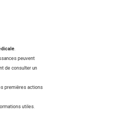
dicale
.
issances peuvent
ant de consulter un
les premières actions
rmations utiles.