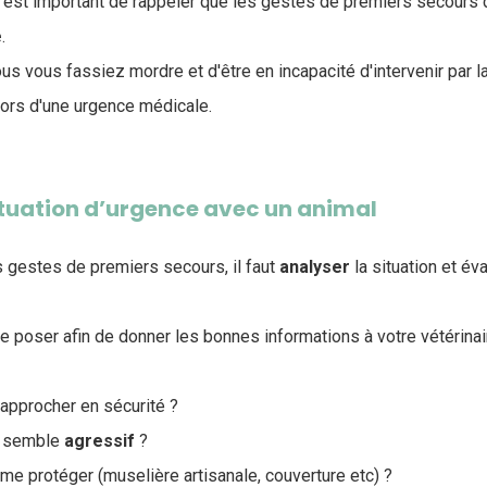
est important de rappeler que les gestes de premiers secours 
é
.
us vous fassiez mordre et d'être en incapacité d'intervenir par la
lors d'une urgence médicale.
ituation d’urgence avec un animal
 gestes de premiers secours, il faut
analyser
la situation et éva
e poser afin de donner les bonnes informations à votre vétérinaire
 approcher en sécurité ?
al semble
agressif
?
me protéger (muselière artisanale, couverture etc) ?