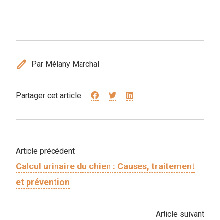
edit
Par Mélany Marchal
Partager cet article
Article précédent
Calcul urinaire du chien : Causes, traitement
et prévention
Article suivant