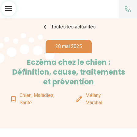
menu
chevron_left
Toutes les actualités
28 mai 2025
Eczéma chez le chien :
Définition, cause, traitements
et prévention
Chien, Maladies,
Mélany
bookmark_border
edit
Santé
Marchal