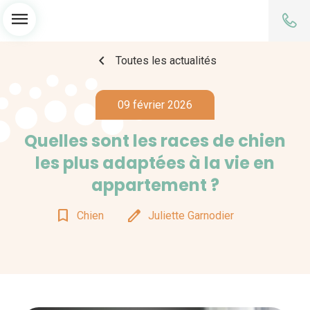
menu
chevron_left
Toutes les actualités
09 février 2026
Quelles sont les races de chien
les plus adaptées à la vie en
appartement ?
bookmark_border
edit
Chien
Juliette Garnodier