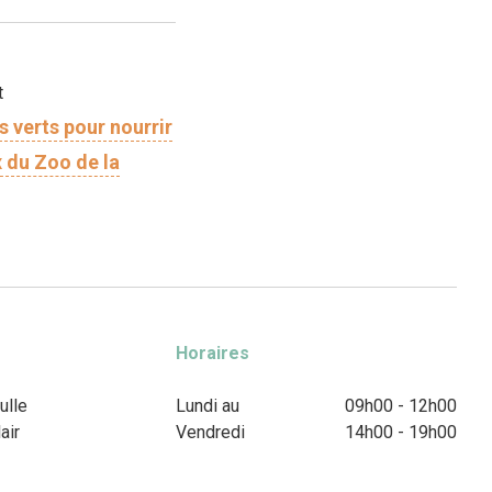
t
 verts pour nourrir
 du Zoo de la
Horaires
ulle
Lundi au
09h00 - 12h00
air
Vendredi
14h00 - 19h00