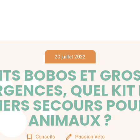
20 juillet 2022
ITS BOBOS ET GRO
GENCES, QUEL KIT
IERS SECOURS POU
ANIMAUX ?
bookmark_border
edit
Conseils
Passion Véto