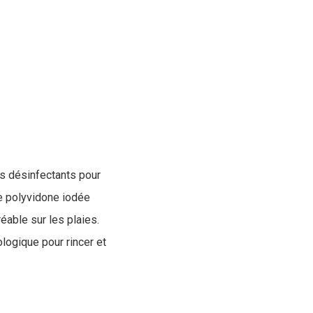
es désinfectants pour
de polyvidone iodée
réable sur les plaies.
logique pour rincer et