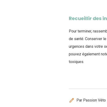
Recueillir des 
Pour terminer, rassem
de santé. Conserver le
urgences dans votre sec
pouvez également noter
toxiques.
edit
Par Passion Véto